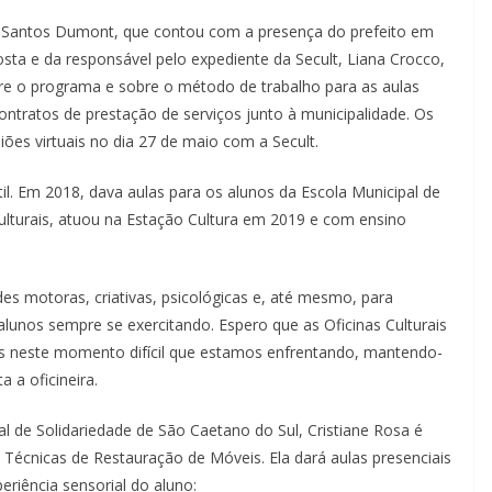
o Santos Dumont, que contou com a presença do prefeito em
osta e da responsável pelo expediente da Secult, Liana Crocco,
re o programa e sobre o método de trabalho para as aulas
ntratos de prestação de serviços junto à municipalidade. Os
ões virtuais no dia 27 de maio com a Secult.
ntil. Em 2018, dava aulas para os alunos da Escola Municipal de
ulturais, atuou na Estação Cultura em 2019 e com ensino
es motoras, criativas, psicológicas e, até mesmo, para
lunos sempre se exercitando. Espero que as Oficinas Culturais
es neste momento difícil que estamos enfrentando, mantendo-
a a oficineira.
l de Solidariedade de São Caetano do Sul, Cristiane Rosa é
 Técnicas de Restauração de Móveis. Ela dará aulas presenciais
eriência sensorial do aluno: