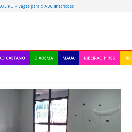
IRO – Vagas para o ABC (inscrições
 Vagas para o ABC (inscrições até
DORIAS – Vagas para o ABC
/2026)
O DE PERDAS – Vagas para o ABC
/2026)
ara o ABC (inscrições até
ÃO CAETANO
DIADEMA
MAUÁ
RIBEIRÃO PIRES
RIO