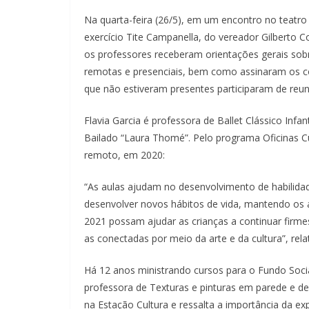
Na quarta-feira (26/5), em um encontro no teatr
exercício Tite Campanella, do vereador Gilberto C
os professores receberam orientações gerais sob
remotas e presenciais, bem como assinaram os co
que não estiveram presentes participaram de reuni
Flavia Garcia é professora de Ballet Clássico Infa
Bailado “Laura Thomé”. Pelo programa Oficinas C
remoto, em 2020:
“As aulas ajudam no desenvolvimento de habilidad
desenvolver novos hábitos de vida, mantendo os a
2021 possam ajudar as crianças a continuar firm
as conectadas por meio da arte e da cultura”, relat
Há 12 anos ministrando cursos para o Fundo Socia
professora de Texturas e pinturas em parede e de
na Estação Cultura e ressalta a importância da exp