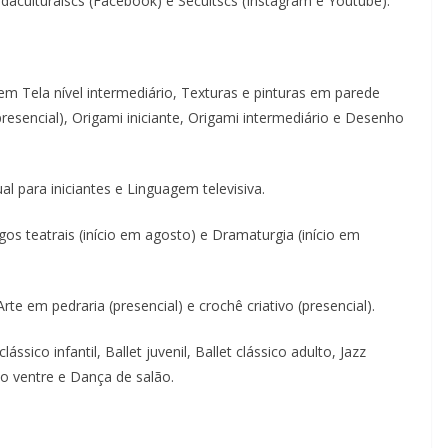
daculturalscs (Facebook) e Secultscs (Instagram e Youtube).
a em Tela nível intermediário, Texturas e pinturas em parede
resencial), Origami iniciante, Origami intermediário e Desenho
l para iniciantes e Linguagem televisiva.
gos teatrais (início em agosto) e Dramaturgia (início em
te em pedraria (presencial) e crochê criativo (presencial).
ssico infantil, Ballet juvenil, Ballet clássico adulto, Jazz
o ventre e Dança de salão.