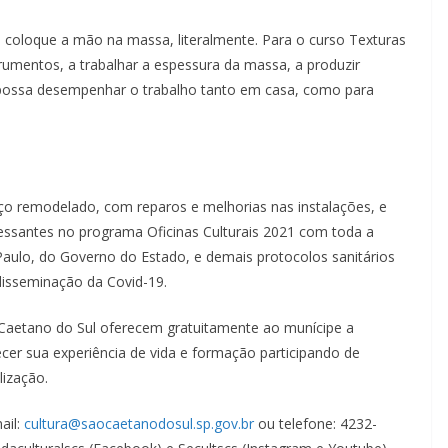
no coloque a mão na massa, literalmente. Para o curso Texturas
trumentos, a trabalhar a espessura da massa, a produzir
 possa desempenhar o trabalho tanto em casa, como para
ço remodelado, com reparos e melhorias nas instalações, e
gressantes no programa Oficinas Culturais 2021 com toda a
aulo, do Governo do Estado, e demais protocolos sanitários
 disseminação da Covid-19.
 Caetano do Sul oferecem gratuitamente ao munícipe a
uecer sua experiência de vida e formação participando de
lização.
ail:
cultura@saocaetanodosul.sp.gov.br
ou telefone: 4232-