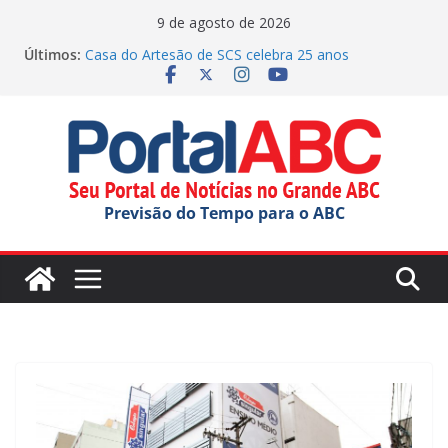
Pular
9 de agosto de 2026
para
Últimos:
Casa do Artesão de SCS celebra 25 anos
o
Demônios da Garoa celebra 80 anos no Festival do
Chocolate
conteúdo
Dorival chega a 10 jogos sem vitória no Brasileirão,
somando passagens por Corinthians e São Paulo
Faculdade Municipal de SBC inicia novo ciclo com
Aula Magna
Justiça manda Mauá explicar edital para OS na
Previsão do Tempo para o ABC
educação