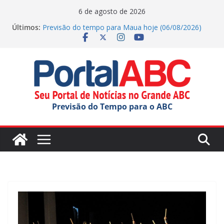
Pular
6 de agosto de 2026
para
Últimos:
Previsão do tempo para Maua hoje (06/08/2026)
o
Jornada do Patrimônio tem atividades em Santo
André
conteúdo
Ana Carolina Serra comemora criação da lei do Pix
Pensão Alimentícia
Previsão do tempo para Rio Grande Da Serra hoje
(06/08/2026)
Previsão do tempo para Ribeirao Pires hoje
Previsão do Tempo para o ABC
(06/08/2026)