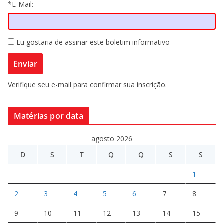
*E-Mail:
Eu gostaria de assinar este boletim informativo
Verifique seu e-mail para confirmar sua inscrição.
Matérias por data
agosto 2026
D
S
T
Q
Q
S
S
1
2
3
4
5
6
7
8
9
10
11
12
13
14
15