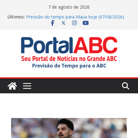
Pular
7 de agosto de 2026
para
Últimos:
Previsão do tempo para Maua hoje (07/08/2026)
o
Agenda Cultural traz de música e teatro gratuito no
ABC
conteúdo
Previsão do tempo para Rio Grande Da Serra hoje
(07/08/2026)
Previsão do tempo para Ribeirao Pires hoje
(07/08/2026)
Previsão do tempo para Diadema hoje
Previsão do Tempo para o ABC
(07/08/2026)