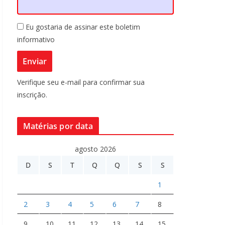
Eu gostaria de assinar este boletim
informativo
Verifique seu e-mail para confirmar sua
inscrição.
Matérias por data
agosto 2026
D
S
T
Q
Q
S
S
1
2
3
4
5
6
7
8
9
10
11
12
13
14
15