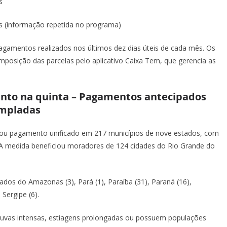
s
os (informação repetida no programa)
gamentos realizados nos últimos dez dias úteis de cada mês. Os
omposição das parcelas pelo aplicativo Caixa Tem, que gerencia as
mento na quinta – Pagamentos antecipados
empladas
lizou pagamento unificado em 217 municípios de nove estados, com
 A medida beneficiou moradores de 124 cidades do Rio Grande do
s do Amazonas (3), Pará (1), Paraíba (31), Paraná (16),
 Sergipe (6).
chuvas intensas, estiagens prolongadas ou possuem populações