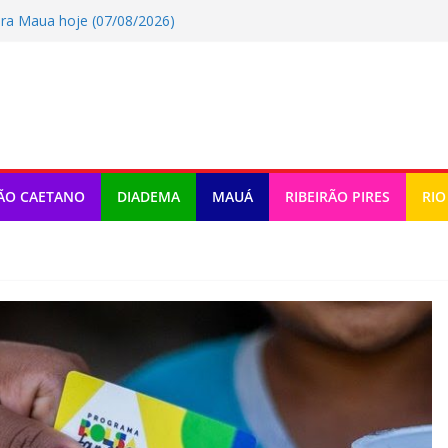
ra Maua hoje (07/08/2026)
de música e teatro gratuito no ABC
ra Rio Grande Da Serra hoje
a Ribeirao Pires hoje (07/08/2026)
ra Diadema hoje (07/08/2026)
ÃO CAETANO
DIADEMA
MAUÁ
RIBEIRÃO PIRES
RIO