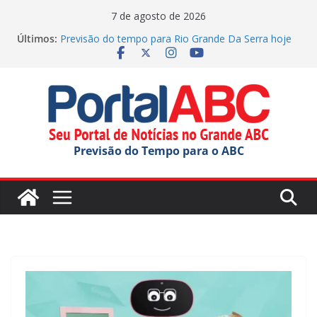
Pular
7 de agosto de 2026
para
Últimos:
Previsão do tempo para Rio Grande Da Serra hoje
o
(06/08/2026)
Diniz reclama da arbitragem e fala sobre Memphis:
conteúdo
“Próximo”
SBC elege Miss e Mister Terceira Idade 2026
Jornada do Patrimônio tem atividades em Santo
André
Ana Carolina Serra comemora criação da lei do Pix
Previsão do Tempo para o ABC
Pensão Alimentícia