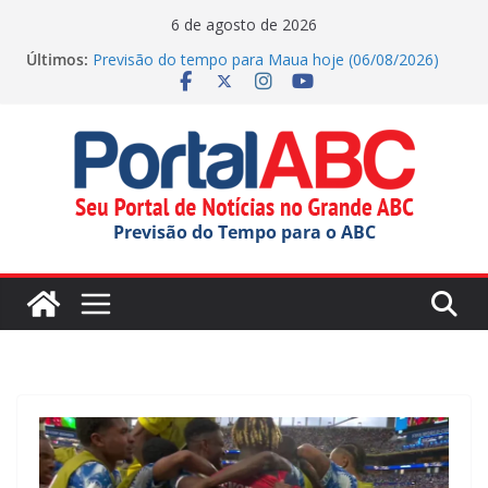
Pular
6 de agosto de 2026
para
Últimos:
Previsão do tempo para Maua hoje (06/08/2026)
o
Jornada do Patrimônio tem atividades em Santo
André
conteúdo
Ana Carolina Serra comemora criação da lei do Pix
Pensão Alimentícia
Previsão do tempo para Rio Grande Da Serra hoje
(06/08/2026)
Previsão do tempo para Ribeirao Pires hoje
Previsão do Tempo para o ABC
(06/08/2026)