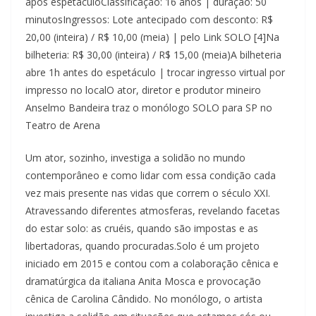
após espetáculoClassificação: 16 anos | duração: 50
minutosIngressos: Lote antecipado com desconto: R$
20,00 (inteira) / R$ 10,00 (meia) | pelo Link SOLO [4]Na
bilheteria: R$ 30,00 (inteira) / R$ 15,00 (meia)A bilheteria
abre 1h antes do espetáculo | trocar ingresso virtual por
impresso no localO ator, diretor e produtor mineiro
Anselmo Bandeira traz o monólogo SOLO para SP no
Teatro de Arena
Um ator, sozinho, investiga a solidão no mundo
contemporâneo e como lidar com essa condição cada
vez mais presente nas vidas que correm o século XXI.
Atravessando diferentes atmosferas, revelando facetas
do estar solo: as cruéis, quando são impostas e as
libertadoras, quando procuradas.Solo é um projeto
iniciado em 2015 e contou com a colaboração cênica e
dramatúrgica da italiana Anita Mosca e provocação
cênica de Carolina Cândido. No monólogo, o artista