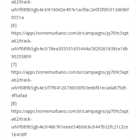
a62/track-
url/rf089b5gls4e3/6160d2e497e1acffac2e0f2f6fc012d69bf
0551a
[6]
https://apps.homemurbano.com.br/campaigns/jq709c5xpt
a62/track-
url/rf089b5gls4e3/7dea305531d33444a7d29261838ce1db
90255809
[7]
https://apps.homemurbano.com.br/campaigns/jq709c5xpt
a62/track-
url/rf089b5gls4e3/f7f64120736030f03eebf61ecada875d5
4f5afad
[8]
https://apps.homemurbano.com.br/campaigns/jq709c5xpt
a62/track-
url/rf089b5gls4e3/46b761eeee5460dc6c6447b32fc21c2ce
16418ff