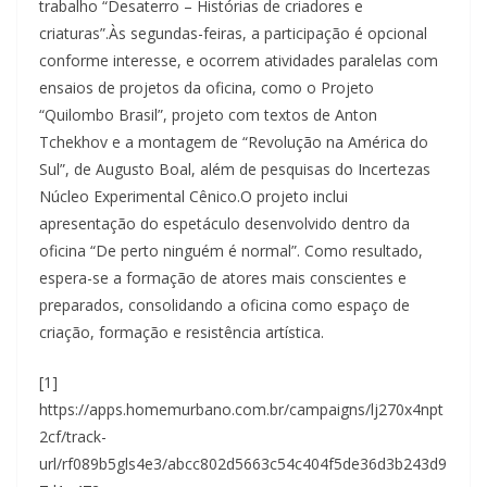
trabalho “Desaterro – Histórias de criadores e
criaturas”.Às segundas-feiras, a participação é opcional
conforme interesse, e ocorrem atividades paralelas com
ensaios de projetos da oficina, como o Projeto
“Quilombo Brasil”, projeto com textos de Anton
Tchekhov e a montagem de “Revolução na América do
Sul”, de Augusto Boal, além de pesquisas do Incertezas
Núcleo Experimental Cênico.O projeto inclui
apresentação do espetáculo desenvolvido dentro da
oficina “De perto ninguém é normal”. Como resultado,
espera-se a formação de atores mais conscientes e
preparados, consolidando a oficina como espaço de
criação, formação e resistência artística.
[1]
https://apps.homemurbano.com.br/campaigns/lj270x4npt
2cf/track-
url/rf089b5gls4e3/abcc802d5663c54c404f5de36d3b243d9