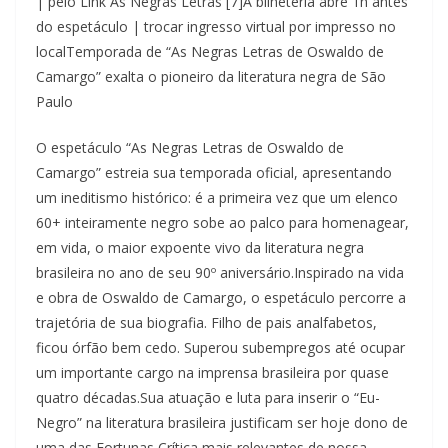
| pelo Link As Negras Letras [7]A bilheteria abre 1h antes
do espetáculo | trocar ingresso virtual por impresso no
localTemporada de “As Negras Letras de Oswaldo de
Camargo” exalta o pioneiro da literatura negra de São
Paulo
O espetáculo “As Negras Letras de Oswaldo de
Camargo” estreia sua temporada oficial, apresentando
um ineditismo histórico: é a primeira vez que um elenco
60+ inteiramente negro sobe ao palco para homenagear,
em vida, o maior expoente vivo da literatura negra
brasileira no ano de seu 90º aniversário.Inspirado na vida
e obra de Oswaldo de Camargo, o espetáculo percorre a
trajetória de sua biografia. Filho de pais analfabetos,
ficou órfão bem cedo. Superou subempregos até ocupar
um importante cargo na imprensa brasileira por quase
quatro décadas.Sua atuação e luta para inserir o “Eu-
Negro” na literatura brasileira justificam ser hoje dono de
uma das Fortunas Crítica mais relevantes de nossa