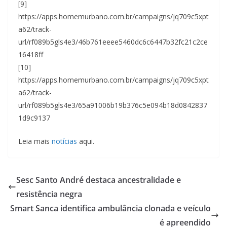
[9]
https://apps.homemurbano.com.br/campaigns/jq709c5xpt
a62/track-
url/rf089b5gls4e3/46b761eeee5460dc6c6447b32fc21c2ce
16418ff
[10]
https://apps.homemurbano.com.br/campaigns/jq709c5xpt
a62/track-
url/rf089b5gls4e3/65a91006b19b376c5e094b18d0842837
1d9c9137
Leia mais
notícias
aqui.
Sesc Santo André destaca ancestralidade e
resistência negra
Smart Sanca identifica ambulância clonada e veículo
é apreendido