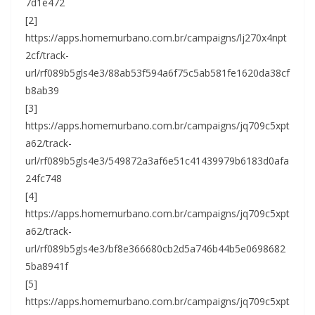
7d1e472
[2]
https://apps.homemurbano.com.br/campaigns/lj270x4npt
2cf/track-
url/rf089b5gls4e3/88ab53f594a6f75c5ab581fe1620da38cf
b8ab39
[3]
https://apps.homemurbano.com.br/campaigns/jq709c5xpt
a62/track-
url/rf089b5gls4e3/549872a3af6e51c41439979b6183d0afa
24fc748
[4]
https://apps.homemurbano.com.br/campaigns/jq709c5xpt
a62/track-
url/rf089b5gls4e3/bf8e366680cb2d5a746b44b5e0698682
5ba8941f
[5]
https://apps.homemurbano.com.br/campaigns/jq709c5xpt