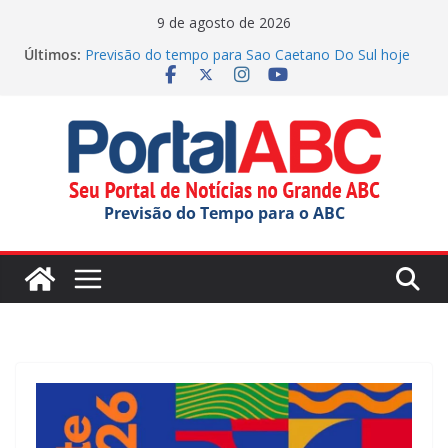
Pular
9 de agosto de 2026
Previsão do tempo para Maua hoje (09/08/2026)
para
Últimos:
Previsão do tempo para Sao Caetano Do Sul hoje
o
(09/08/2026)
conteúdo
Filip Salac vence corrida caótica da Moto2 em
Silverstone
Previsão do tempo para Rio Grande Da Serra hoje
(09/08/2026)
Previsão do tempo para Ribeirao Pires hoje
(09/08/2026)
Previsão do Tempo para o ABC