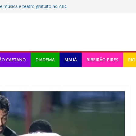
de música e teatro gratuito no ABC
a do Trabalho da BRK em Mauá
al
na da Juventude com ações variadas
egurança no Batistini com operação
 pode mudar a mobilidade urbana
ÃO CAETANO
DIADEMA
MAUÁ
RIBEIRÃO PIRES
RIO