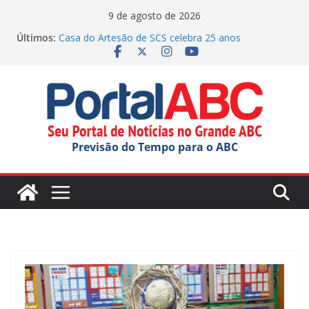
Pular
9 de agosto de 2026
para
Últimos:
Casa do Artesão de SCS celebra 25 anos
o
Demônios da Garoa celebra 80 anos no Festival do
Chocolate
conteúdo
Dorival chega a 10 jogos sem vitória no Brasileirão,
somando passagens por Corinthians e São Paulo
Faculdade Municipal de SBC inicia novo ciclo com
Aula Magna
Justiça manda Mauá explicar edital para OS na
Previsão do Tempo para o ABC
educação