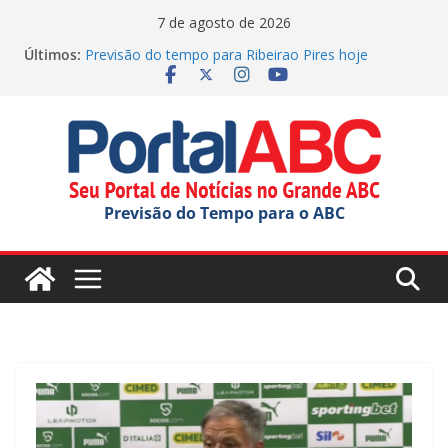
Pular
7 de agosto de 2026
para
Últimos:
Previsão do tempo para Ribeirao Pires hoje
o
(07/08/2026)
GCM de SBC reforça segurança no Batistini com
conteúdo
operação
Fretado colaborativo pode mudar a mobilidade
urbana
Agenda Cultural traz de música e teatro gratuito no
ABC
Previsão do Tempo para o ABC
Previsão do tempo para Rio Grande Da Serra hoje
(07/08/2026)