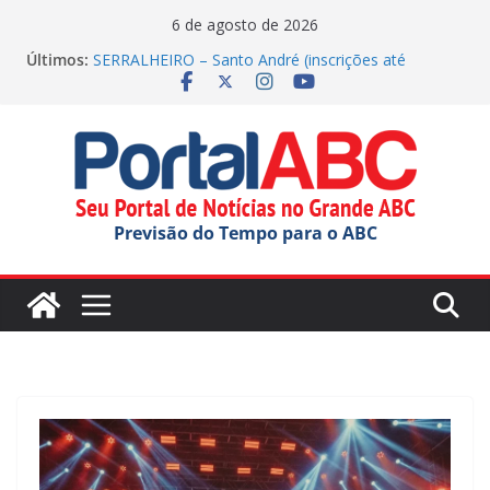
Pular
6 de agosto de 2026
para
Últimos:
SERRALHEIRO – Santo André (inscrições até
o
23/08/2026)
Polícia Militar apreende drogas nos Correios em SP
conteúdo
Parque Tecnológico de Santo André oferece tour
gratuito
Festival do Chocolate terá shows infantis aos
domingos
Incêndio em indústria química mobiliza apoio do
Previsão do Tempo para o ABC
estado