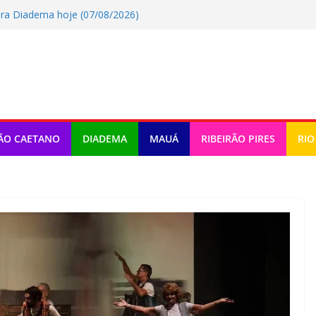
ra Diadema hoje (07/08/2026)
ra Maua hoje (07/08/2026)
de música e teatro gratuito no ABC
ra Rio Grande Da Serra hoje
a Ribeirao Pires hoje (07/08/2026)
ÃO CAETANO
DIADEMA
MAUÁ
RIBEIRÃO PIRES
RIO