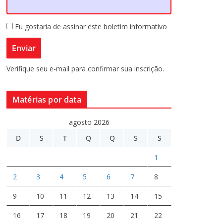
Eu gostaria de assinar este boletim informativo
Verifique seu e-mail para confirmar sua inscrição.
Matérias por data
agosto 2026
D
S
T
Q
Q
S
S
1
2
3
4
5
6
7
8
9
10
11
12
13
14
15
16
17
18
19
20
21
22