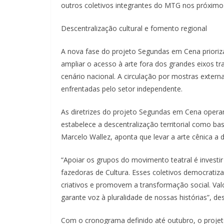
outros coletivos integrantes do MTG nos próxim
Descentralização cultural e fomento regional
A nova fase do projeto Segundas em Cena prioriza
ampliar o acesso à arte fora dos grandes eixos tr
cenário nacional. A circulação por mostras externas
enfrentadas pelo setor independente.
As diretrizes do projeto Segundas em Cena operam
estabelece a descentralização territorial como bas
Marcelo Wallez, aponta que levar a arte cênica a di
“Apoiar os grupos do movimento teatral é investir n
fazedoras de Cultura. Esses coletivos democrati
criativos e promovem a transformação social. Va
garante voz à pluralidade de nossas histórias”, de
Com o cronograma definido até outubro, o proje