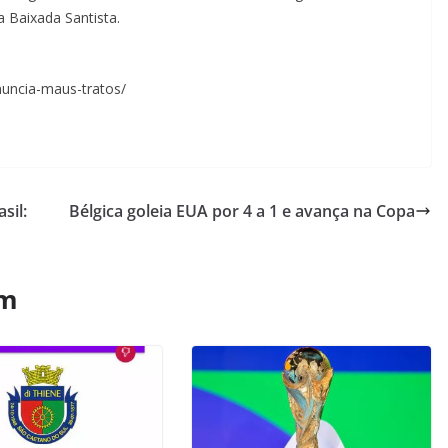
a Baixada Santista.
nuncia-maus-tratos/
sil:
Bélgica goleia EUA por 4 a 1 e avança na Copa
ém