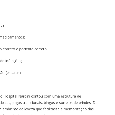
úde;
 medicamentos;
o correto e paciente correto;
de infecções;
ão (escaras).
lo Hospital Nardini contou com uma estrutura de
ípicas, jogos tradicionais, bingos e sorteios de brindes. De
m ambiente de leveza que facilitasse a memorização das