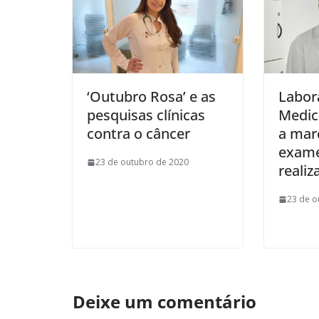
‘Outubro Rosa’ e as
Labor
pesquisas clínicas
Medic
contra o câncer
a mar
exame
23 de outubro de 2020
realiz
23 de o
Deixe um comentário