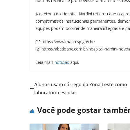
normas técnicas e promovesse o alívio do estresse
A diretoria do Hospital Nardini reiterou que o ap
compromissos institucionais permanentes, demon
equipes podem ocorrer de maneira integrada e part
[1] https://www.maua.sp.gov.br/
[2] https://abcdoabc.com.br/hospital-nardini-novo
Leia mais
notícias
aqui.
Alunos usam córrego da Zona Leste como
laboratório escolar
Você pode gostar tamb