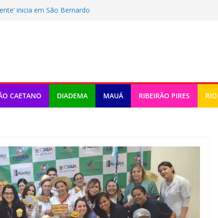
Gente’ inicia em São Bernardo
e SBC inicia novo ciclo com Aula
plicar edital para OS na educação
CS celebra 25 anos
de São Caetano inicia implantação do
ÃO CAETANO
DIADEMA
MAUÁ
RIBEIRÃO PIRES
RIO