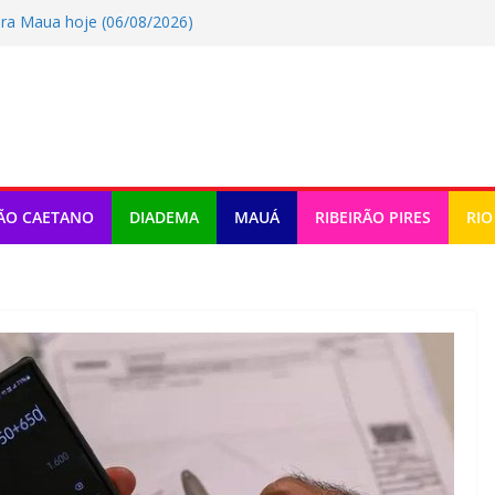
ra Maua hoje (06/08/2026)
o tem atividades em Santo André
omemora criação da lei do Pix Pensão
ra Rio Grande Da Serra hoje
a Ribeirao Pires hoje (06/08/2026)
ÃO CAETANO
DIADEMA
MAUÁ
RIBEIRÃO PIRES
RIO