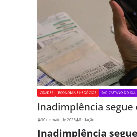
CIDADES
ECONOMIA E NEGÓCIOS
SÃO CAETANO DO SUL
Inadimplência segue
30 de maio de 2026
Redação
Inadimplência segue