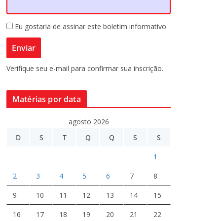
Eu gostaria de assinar este boletim informativo
Verifique seu e-mail para confirmar sua inscrição.
Matérias por data
agosto 2026
D
S
T
Q
Q
S
S
1
2
3
4
5
6
7
8
9
10
11
12
13
14
15
16
17
18
19
20
21
22