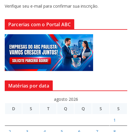
Verifique seu e-mail para confirmar sua inscrição.
Parcerias com o Portal ABC
Matérias por data
agosto 2026
D
S
T
Q
Q
S
S
1
2
3
4
5
6
7
8