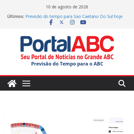
Pular
10 de agosto de 2026
para
Últimos:
Previsão do tempo para Sao Caetano Do Sul hoje
o
(10/08/2026)
Previsão do tempo para Maua hoje (10/08/2026)
conteúdo
Previsão do tempo para Ribeirao Pires hoje
(10/08/2026)
Previsão do tempo para Rio Grande Da Serra hoje
(10/08/2026)
Previsão do tempo para Diadema hoje
Previsão do Tempo para o ABC
(10/08/2026)