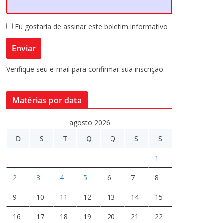
Eu gostaria de assinar este boletim informativo
Verifique seu e-mail para confirmar sua inscrição.
Matérias por data
agosto 2026
D
S
T
Q
Q
S
S
1
2
3
4
5
6
7
8
9
10
11
12
13
14
15
16
17
18
19
20
21
22