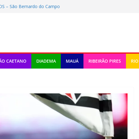
S – São Bernardo do Campo
/2026)
 Santo André oferece tour gratuito
 terá shows infantis aos domingos
 química mobiliza apoio do estado
André (inscrições até 23/08/2026)
ÃO CAETANO
DIADEMA
MAUÁ
RIBEIRÃO PIRES
RIO