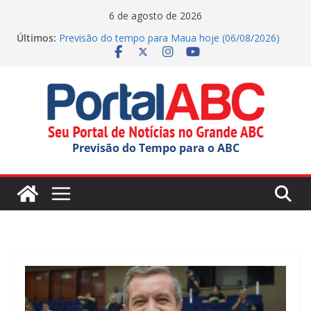
Pular
6 de agosto de 2026
para
Últimos:
Previsão do tempo para Maua hoje (06/08/2026)
o
Previsão do tempo para Diadema hoje
(06/08/2026)
conteúdo
Ana Carolina Serra comemora criação da lei do Pix
Pensão Alimentícia
Previsão do tempo para Rio Grande Da Serra hoje
(06/08/2026)
Previsão do tempo para Ribeirao Pires hoje
Previsão do Tempo para o ABC
(06/08/2026)