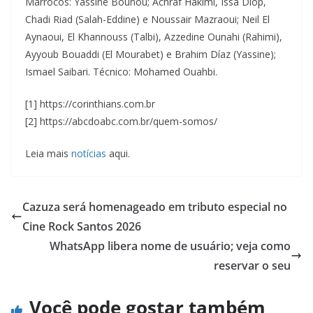
Marrocos: Yassine Bounou; Achraf Hakimi, Issa Diop,
Chadi Riad (Salah-Eddine) e Noussair Mazraoui; Neil El
Aynaoui, El Khannouss (Talbi), Azzedine Ounahi (Rahimi),
Ayyoub Bouaddi (El Mourabet) e Brahim Díaz (Yassine);
Ismael Saibari. Técnico: Mohamed Ouahbi.
[1] https://corinthians.com.br
[2] https://abcdoabc.com.br/quem-somos/
Leia mais
notícias
aqui.
Cazuza será homenageado em tributo especial no
Cine Rock Santos 2026
WhatsApp libera nome de usuário; veja como
reservar o seu
Você pode gostar também