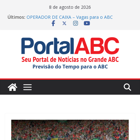
Pular
8 de agosto de 2026
para
Últimos:
OPERADOR DE CAIXA – Vagas para o ABC
o
(inscrições até 26/08/2026)
Justiça manda Mauá explicar edital para OS na
conteúdo
educação
Casa do Artesão de SCS celebra 25 anos
Complexo Hospitalar de São Caetano inicia
implantação do ‘Notifica FUABC’
Festival ‘Sabores da Gente’ inicia em São Bernardo
Previsão do Tempo para o ABC