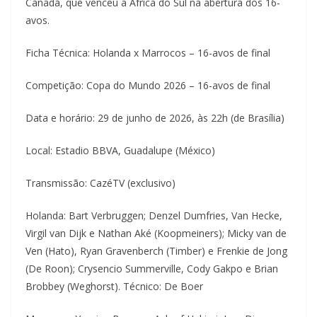
Canadá, que venceu a África do Sul na abertura dos 16-
avos.
Ficha Técnica: Holanda x Marrocos – 16-avos de final
Competição: Copa do Mundo 2026 – 16-avos de final
Data e horário: 29 de junho de 2026, às 22h (de Brasília)
Local: Estadio BBVA, Guadalupe (México)
Transmissão: CazéTV (exclusivo)
Holanda: Bart Verbruggen; Denzel Dumfries, Van Hecke,
Virgil van Dijk e Nathan Aké (Koopmeiners); Micky van de
Ven (Hato), Ryan Gravenberch (Timber) e Frenkie de Jong
(De Roon); Crysencio Summerville, Cody Gakpo e Brian
Brobbey (Weghorst). Técnico: De Boer