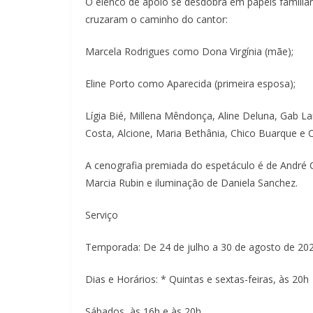
O elenco de apoio se desdobra em papéis familiar
cruzaram o caminho do cantor:
Marcela Rodrigues como Dona Virgínia (mãe);
Eline Porto como Aparecida (primeira esposa);
Lígia Bié, Millena Mêndonça, Aline Deluna, Gab L
Costa, Alcione, Maria Bethânia, Chico Buarque e 
A cenografia premiada do espetáculo é de André C
Marcia Rubin e iluminação de Daniela Sanchez.
Serviço
Temporada: De 24 de julho a 30 de agosto de 20
Dias e Horários: * Quintas e sextas-feiras, às 20h
Sábados, às 16h e às 20h