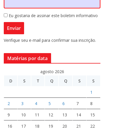
Eu gostaria de assinar este boletim informativo
Verifique seu e-mail para confirmar sua inscrição.
Matérias por data
agosto 2026
D
S
T
Q
Q
S
S
1
2
3
4
5
6
7
8
9
10
11
12
13
14
15
16
17
18
19
20
21
22