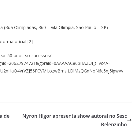
a (Rua Olimpíadas, 360 – Vila Olímpia, São Paulo – SP)
forma oficial [2]
near-50-anos-so-sucessos/
aignid=20627974721&gbraid=0AAAAAC86bHAZUI_tFvc4A-
cJU2nHaQ4VrVZJ56FCVMItozwBmslLDlMzQGnNoN6c5nj5ipwVv
a de
Nyron Higor apresenta show autoral no Sesc
Belenzinho