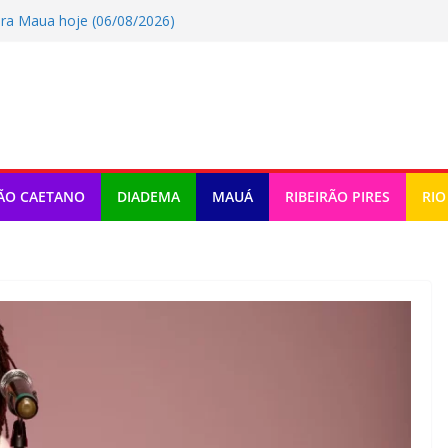
ra Maua hoje (06/08/2026)
o tem atividades em Santo André
omemora criação da lei do Pix Pensão
ra Rio Grande Da Serra hoje
a Ribeirao Pires hoje (06/08/2026)
ÃO CAETANO
DIADEMA
MAUÁ
RIBEIRÃO PIRES
RIO