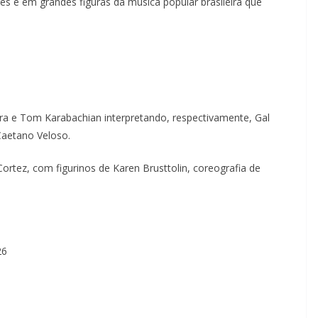
es e em grandes figuras da música popular brasileira que
ara e Tom Karabachian interpretando, respectivamente, Gal
Caetano Veloso.
ortez, com figurinos de Karen Brusttolin, coreografia de
26