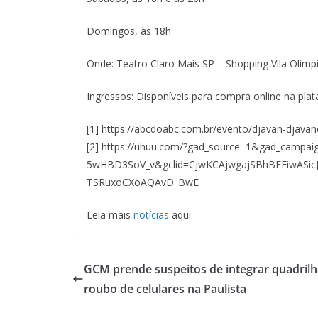
Domingos, às 18h
Onde: Teatro Claro Mais SP – Shopping Vila Olímpi
Ingressos: Disponíveis para compra online na plata
[1] https://abcdoabc.com.br/evento/djavan-djava
[2] https://uhuu.com/?gad_source=1&gad_camp
5wHBD3SoV_v&gclid=CjwKCAjwgajSBhBEEiwASi
TSRuxoCXoAQAvD_BwE
Leia mais
notícias
aqui.
GCM prende suspeitos de integrar quadrilh
roubo de celulares na Paulista