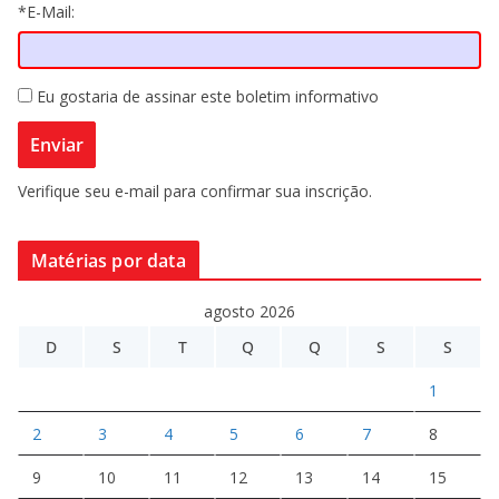
*E-Mail:
Eu gostaria de assinar este boletim informativo
Verifique seu e-mail para confirmar sua inscrição.
Matérias por data
agosto 2026
D
S
T
Q
Q
S
S
1
2
3
4
5
6
7
8
9
10
11
12
13
14
15