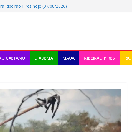
a Ribeirao Pires hoje (07/08/2026)
egurança no Batistini com operação
 pode mudar a mobilidade urbana
de música e teatro gratuito no ABC
ra Rio Grande Da Serra hoje
ÃO CAETANO
DIADEMA
MAUÁ
RIBEIRÃO PIRES
RIO