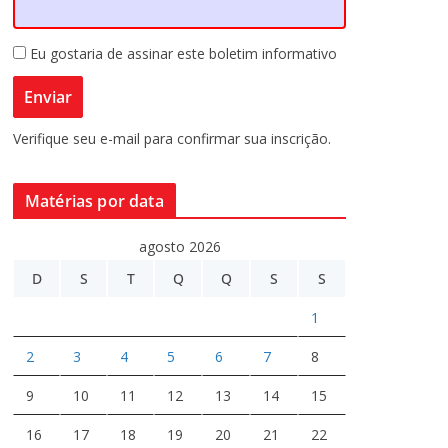
Eu gostaria de assinar este boletim informativo
Verifique seu e-mail para confirmar sua inscrição.
Matérias por data
agosto 2026
D
S
T
Q
Q
S
S
1
2
3
4
5
6
7
8
9
10
11
12
13
14
15
16
17
18
19
20
21
22