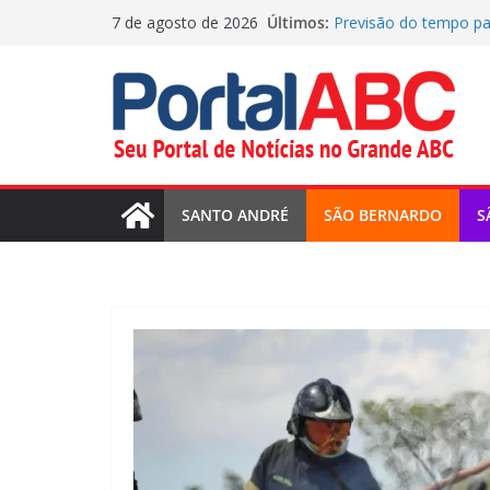
Pular
Últimos:
Previsão do tempo par
7 de agosto de 2026
para
GCM de SBC reforça s
Fretado colaborativo
o
Agenda Cultural traz 
conteúdo
Previsão do tempo pa
(07/08/2026)
SANTO ANDRÉ
SÃO BERNARDO
S