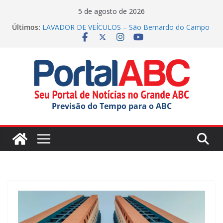
Pular
5 de agosto de 2026
para
Últimos:
LAVADOR DE VEÍCULOS – São Bernardo do Campo
o
(inscrições até 13/08/2026)
Parque Tecnológico de Santo André oferece tour
conteúdo
gratuito
Festival do Chocolate terá shows infantis aos
domingos
Incêndio em indústria química mobiliza apoio do
estado
Previsão do Tempo para o ABC
SERRALHEIRO – Santo André (inscrições até
23/08/2026)