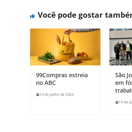
Você pode gostar tamb
99Compras estreia
São J
no ABC
em fó
trabal
10 de junho de 2026
10 de j