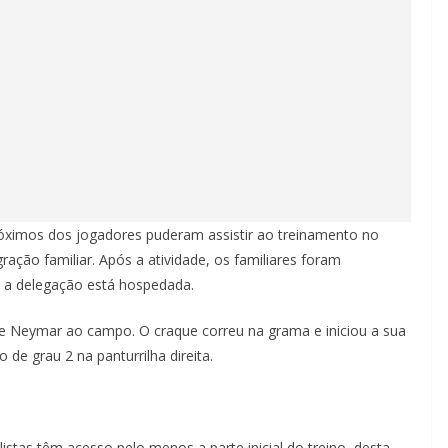
róximos dos jogadores puderam assistir ao treinamento no
ão familiar. Após a atividade, os familiares foram
 a delegação está hospedada.
e Neymar ao campo. O craque correu na grama e iniciou a sua
 de grau 2 na panturrilha direita.
stas têm acesso pelo menos a parte inicial do treino, desta