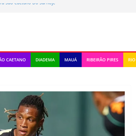
ra Sao Caetano Do Sul hoje
ra Diadema hoje (09/08/2026)
ra Rio Grande Da Serra hoje
a Ribeirao Pires hoje (09/08/2026)
ra Maua hoje (09/08/2026)
ÃO CAETANO
DIADEMA
MAUÁ
RIBEIRÃO PIRES
RIO