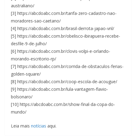
australiano/
[3] https://abcdoabc.com.br/tarifa-zero-cadastro-nao-
moradores-sao-caetano/
[4] https://abcdoabc.com.br/brasil-derrota-japao-vnl/
[5] https://abcdoabc.com.br/obelisco-ibirapuera-recebe-
desfile-9-de-julho/
[6] https://abcdoabc.com.br/clovis-volpi-e-orlando-
morando-escritorio-rp/
[7] https://abcdoabc.com.br/corrida-de-obstaculos-ferias-
golden-square/
[8] https://abcdoabc.com.br/coop-escola-de-acougue/
[9] https://abcdoabc.com.br/lula-vantagem-flavio-
bolsonaro/
[10] https://abcdoabc.com.br/show-final-da-copa-do-
mundo/
Leia mais
notícias
aqui.