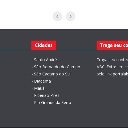
Cidades
Traga seu c
-
Santo André
Traga seu conteú
-
São Bernardo do Campo
ABC. Entre em c
-
São Caetano do Sul
pelo link
portala
-
Diadema
-
Mauá
-
Ribeirão Pires
-
Rio Grande da Serra