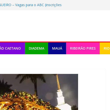
IRO – Vagas para o ABC (inscrições
 Vagas para o ABC (inscrições até
DORIAS – Vagas para o ABC
/2026)
O DE PERDAS – Vagas para o ABC
/2026)
ara o ABC (inscrições até
ÃO CAETANO
DIADEMA
MAUÁ
RIBEIRÃO PIRES
RIO