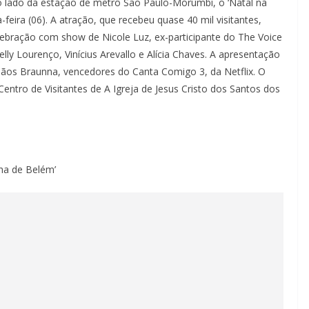
o lado da estação de metrô São Paulo-Morumbi, o ‘Natal na
-feira (06). A atração, que recebeu quase 40 mil visitantes,
lebração com show de Nicole Luz, ex-participante do The Voice
lly Lourenço, Vinícius Arevallo e Alícia Chaves. A apresentação
mãos Braunna, vencedores do Canta Comigo 3, da Netflix. O
Centro de Visitantes de A Igreja de Jesus Cristo dos Santos dos
ha de Belém’