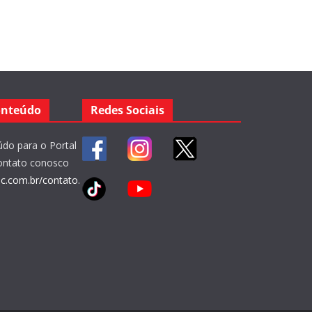
onteúdo
Redes Sociais
do para o Portal
ontato conosco
bc.com.br/contato
.