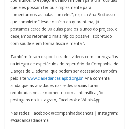
550 alunos. O espaço é usado também para tirar dúvidas
que eles possam ter ou simplesmente para
comentarmos as aulas com eles”, explica Ana Bottosso
que completa: “desde o início da quarentena, já
postamos cerca de 90 aulas para os alunos do projeto, e
desejamos retornar o mais rápido possível, sobretudo
com saúde e em forma física e mental”.
Também foram disponibilizados vídeos com coreografias
na íntegra de espetáculos do repertório da Companhia de
Danças de Diadema, que podem ser acessados também
pelo site
www.ciadedancas.apbd.org.br
. Ana comenta
ainda que as atividades nas redes sociais foram
redobradas nesse momento com a intensificação
postagens no Instagram, Facebook e WhatsApp.
Nas redes: Facebook @companhiadedancas | Instagram:
@ciadancasdiadema