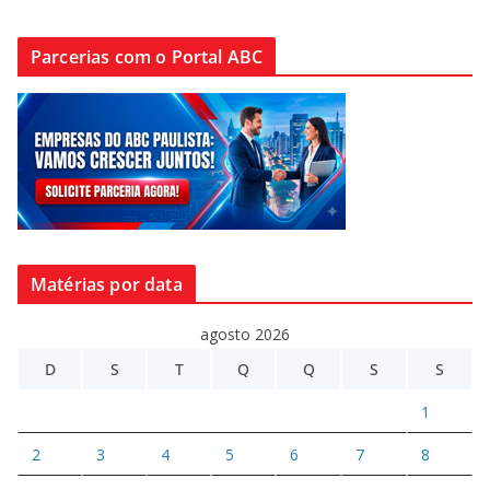
Parcerias com o Portal ABC
Matérias por data
agosto 2026
D
S
T
Q
Q
S
S
1
2
3
4
5
6
7
8