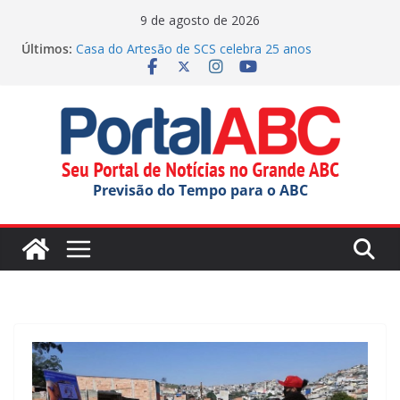
Pular
9 de agosto de 2026
para
Últimos:
Casa do Artesão de SCS celebra 25 anos
o
Demônios da Garoa celebra 80 anos no Festival do
Chocolate
conteúdo
Dorival chega a 10 jogos sem vitória no Brasileirão,
somando passagens por Corinthians e São Paulo
Faculdade Municipal de SBC inicia novo ciclo com
Aula Magna
Justiça manda Mauá explicar edital para OS na
Previsão do Tempo para o ABC
educação