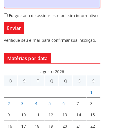
Eu gostaria de assinar este boletim informativo
Verifique seu e-mail para confirmar sua inscrição.
Matérias por data
agosto 2026
D
S
T
Q
Q
S
S
1
2
3
4
5
6
7
8
9
10
11
12
13
14
15
16
17
18
19
20
21
22