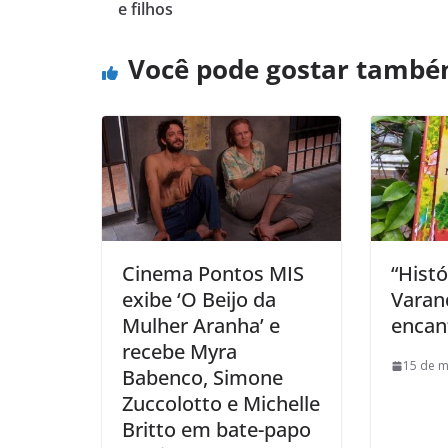
e filhos
Você pode gostar tamb
Cinema Pontos MIS
“Histó
exibe ‘O Beijo da
Varan
Mulher Aranha’ e
encant
recebe Myra
15 de m
Babenco, Simone
Zuccolotto e Michelle
Britto em bate-papo