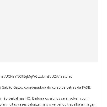
channel/UCNeYNC9EqMqWGcxdbm8bUZA/featured
ri Galvão Gatto, coordenadora do curso de Letras da FASB.
gem não verbal nas HQ. Embora os alunos se envolvam com
colar muitas vezes valoriza mais o verbal ou trabalha a imagem