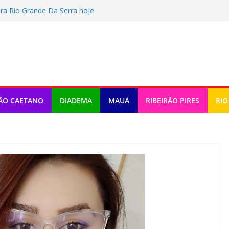
ra Rio Grande Da Serra hoje
tragem e fala sobre Memphis: “Próximo”
er Terceira Idade 2026
o tem atividades em Santo André
omemora criação da lei do Pix Pensão
ÃO CAETANO
DIADEMA
MAUÁ
RIBEIRÃO PIRES
RIO