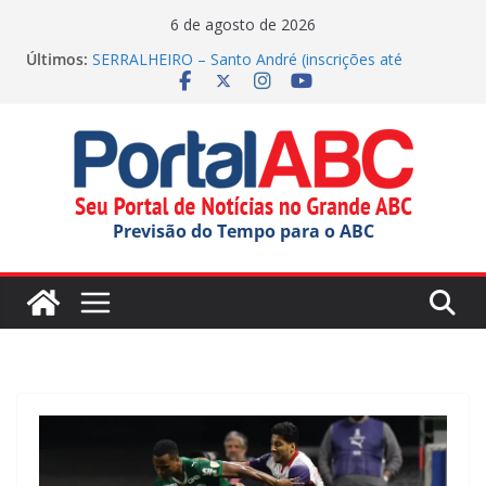
Pular
6 de agosto de 2026
Incêndio em indústria química mobiliza apoio do
para
Últimos:
estado
o
SERRALHEIRO – Santo André (inscrições até
23/08/2026)
conteúdo
Polícia Militar apreende drogas nos Correios em SP
Parque Tecnológico de Santo André oferece tour
gratuito
Festival do Chocolate terá shows infantis aos
domingos
Previsão do Tempo para o ABC