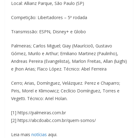
Local: Allianz Parque, São Paulo (SP)
Competição: Libertadores – 5ª rodada
Transmissão: ESPN, Disney+ e Globo
Palmeiras; Carlos Miguel; Giay (Maurício0, Gustavo
Gómez, Murilo e Arthur; Emiliano Martinez (Paulinho),
Andreas Pereira (Evangelista), Marlon Freitas, Allan (luighi)
e Jhon Arias; Flaco López. Técnico: Abel Ferreira
Cerro; Arias, Domínguez, Velázquez. Perez e Chaparro;
Piris, Morel e Klimowicz; Ceclício Domínguez, Torres e
Vegetti. Técnico: Ariel Holan.
[1] https://palmeiras.com.br
[2] https://abcdoabc.com.br/quem-somos/
Leia mais
notícias
aqui.