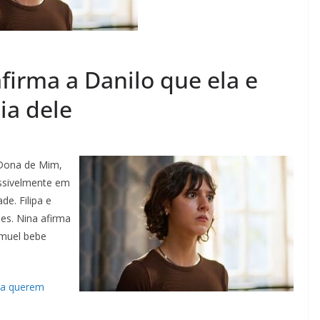
firma a Danilo que ela e
ia dele
a Dona de Mim,
ossivelmente em
de. Filipa e
ues. Nina afirma
amuel bebe
ipa querem