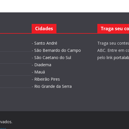
Cidades
Traga seu c
-
Santo André
Traga seu conteú
-
São Bernardo do Campo
ABC. Entre em c
-
São Caetano do Sul
pelo link
portala
-
Diadema
-
Mauá
-
Ribeirão Pires
-
Rio Grande da Serra
rvados.
ess
.