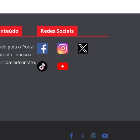
onteúdo
Redes Sociais
do para o Portal
ontato conosco
bc.com.br/contato
.