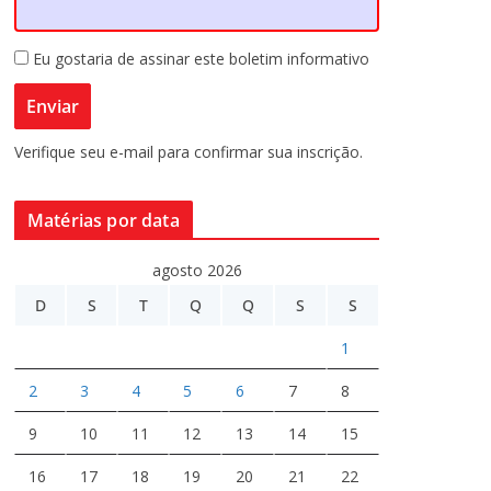
Eu gostaria de assinar este boletim informativo
Verifique seu e-mail para confirmar sua inscrição.
Matérias por data
agosto 2026
D
S
T
Q
Q
S
S
1
2
3
4
5
6
7
8
9
10
11
12
13
14
15
16
17
18
19
20
21
22