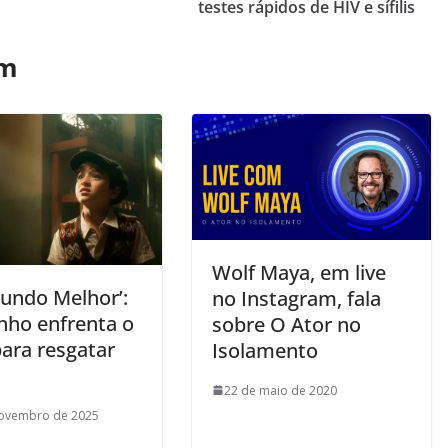
testes rápidos de HIV e sífilis
ém
Wolf Maya, em live
Mundo Melhor’:
no Instagram, fala
nho enfrenta o
sobre O Ator no
para resgatar
Isolamento
22 de maio de 2020
novembro de 2025