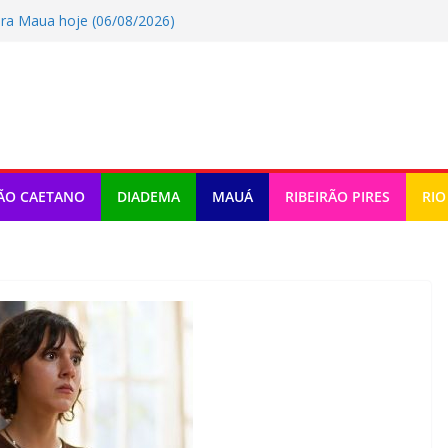
ra Maua hoje (06/08/2026)
o tem atividades em Santo André
omemora criação da lei do Pix Pensão
ra Rio Grande Da Serra hoje
a Ribeirao Pires hoje (06/08/2026)
ÃO CAETANO
DIADEMA
MAUÁ
RIBEIRÃO PIRES
RIO