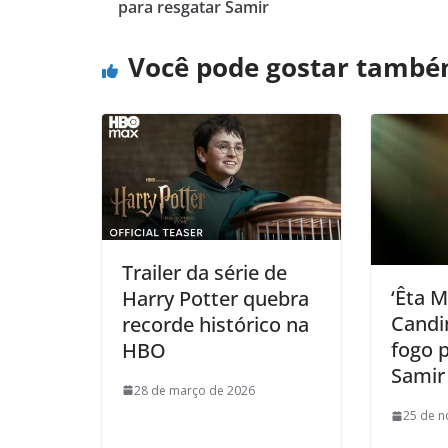
para resgatar Samir
Você pode gostar tamb
Trailer da série de
‘Êta 
Harry Potter quebra
Candi
recorde histórico na
fogo 
HBO
Samir
28 de março de 2026
25 de 