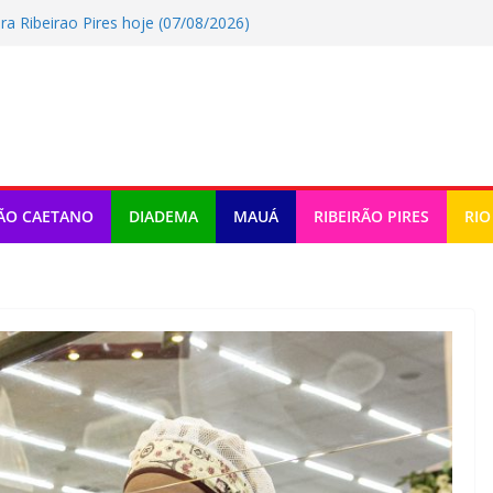
a Ribeirao Pires hoje (07/08/2026)
egurança no Batistini com operação
 pode mudar a mobilidade urbana
de música e teatro gratuito no ABC
ra Rio Grande Da Serra hoje
ÃO CAETANO
DIADEMA
MAUÁ
RIBEIRÃO PIRES
RIO