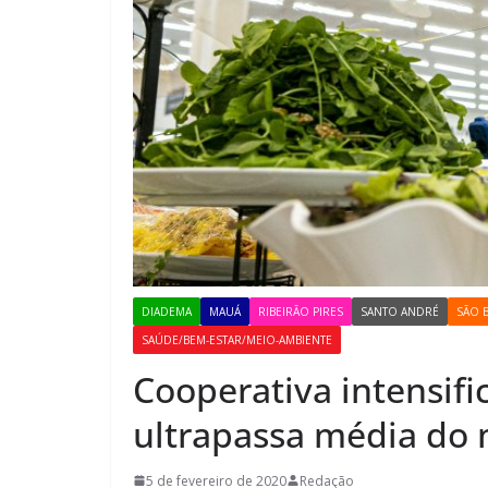
DIADEMA
MAUÁ
RIBEIRÃO PIRES
SANTO ANDRÉ
SÃO 
SAÚDE/BEM-ESTAR/MEIO-AMBIENTE
Cooperativa intensifi
ultrapassa média do
5 de fevereiro de 2020
Redação