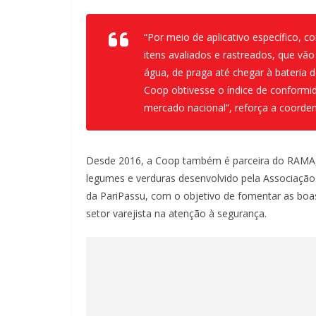
“Por meio de aplicativo específico, 
itens avaliados e rastreados, que vã
água, de praga até chegar à bateria 
Coop obtivesse o índice de conform
mercado nacional”, reforça a coorde
Desde 2016, a Coop também é parceira do RAM
legumes e verduras desenvolvido pela Associação
da PariPassu, com o objetivo de fomentar as boa
setor varejista na atenção à segurança.