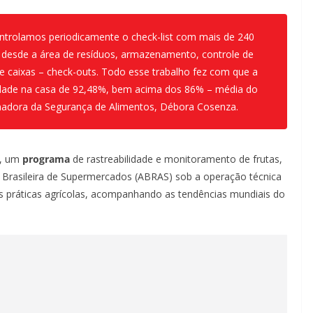
controlamos periodicamente o
check-list
com mais de 240
o desde a área de resíduos, armazenamento, controle de
de caixas –
check-outs.
Todo esse trabalho fez com que a
idade na casa de 92,48%, bem acima dos 86% – média do
nadora da Segurança de Alimentos, Débora Cosenza.
A, um
programa
de rastreabilidade e monitoramento de frutas,
 Brasileira de Supermercados (ABRAS) sob a operação técnica
s práticas agrícolas, acompanhando as tendências mundiais do