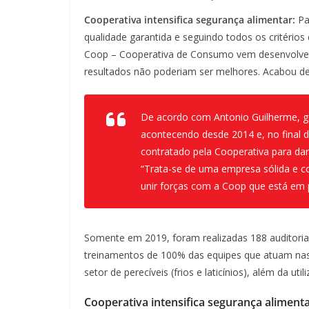
Cooperativa intensifica segurança alimentar:
Pa
qualidade garantida e seguindo todos os critérios
Coop – Cooperativa de Consumo vem desenvolvend
resultados não poderiam ser melhores. Acabou de
De acordo com Antonio Guilherme, ge
acontecendo desde 2014 e, no final 
contratado pela Cooperativa para dar
“Trata-se de uma empresa sólida e co
unir forças com a Coop que está em 
Somente em 2019, foram realizadas 188 auditorias 
treinamentos de 100% das equipes que atuam nas áre
setor de perecíveis (frios e laticínios), além da 
Cooperativa intensifica segurança aliment