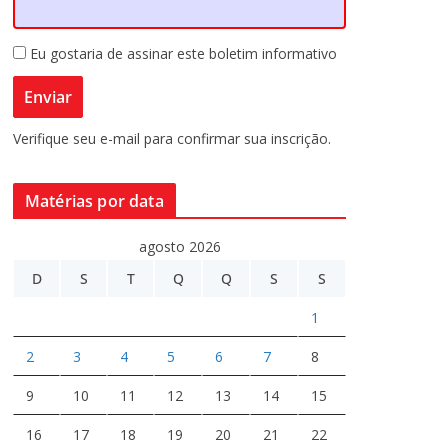
Eu gostaria de assinar este boletim informativo
Verifique seu e-mail para confirmar sua inscrição.
Matérias por data
agosto 2026
D
S
T
Q
Q
S
S
1
2
3
4
5
6
7
8
9
10
11
12
13
14
15
16
17
18
19
20
21
22