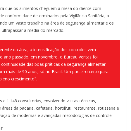
ra que os alimentos cheguem à mesa do cliente com
 de conformidade determinados pela Vigilância Sanitária, a
o um vasto trabalho na área de segurança alimentar e os
 ultrapassar a média do mercado.
rente da área, a intensificação dos controles vem
do ano passado, em novembro, o Bureau Veritas foi
 continuidade das boas práticas da segurança alimentar.
m mais de 90 anos, só no Brasil. Um parceiro certo para
pleno crescimento”.
e 1.148 consultorias, envolvendo visitas técnicas,
as da padaria, cafeteria, hortifruti, restaurante, rotisseria e
utilização de modernas e avançadas metodologias de controle.
ar