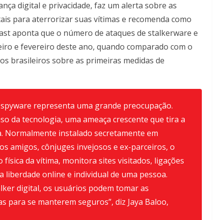
nça digital e privacidade,
faz um alerta sobre as
tais para aterrorizar suas vítimas e recomenda como
vast aponta que o número de ataques de stalkerware e
iro e fevereiro deste ano, quando comparado com o
s brasileiros sobre as primeiras medidas de
e spyware representa uma grande preocupação.
o da tecnologia, uma ameaça crescente que tira a
tima. Normalmente instalado secretamente em
os amigos, cônjuges invejosos e ex-parceiros, o
 física da vítima, monitora sites visitados, ligações
 liberdade online e individual de uma pessoa.
lker digital, os usuários podem tomar as
s para se manterem seguros”, diz Jaya Baloo,