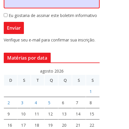
Eu gostaria de assinar este boletim informativo
Verifique seu e-mail para confirmar sua inscrição.
Matérias por data
agosto 2026
D
S
T
Q
Q
S
S
1
2
3
4
5
6
7
8
9
10
11
12
13
14
15
16
17
18
19
20
21
22