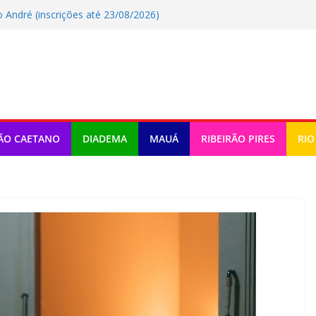
André (inscrições até 23/08/2026)
nde drogas nos Correios em SP
 Santo André oferece tour gratuito
 terá shows infantis aos domingos
 química mobiliza apoio do estado
ÃO CAETANO
DIADEMA
MAUÁ
RIBEIRÃO PIRES
RIO