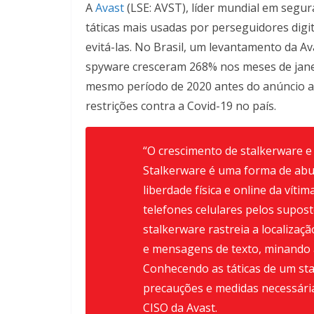
A
Avast
(LSE: AVST), líder mundial em segura
táticas mais usadas por perseguidores digi
evitá-las. No Brasil, um levantamento da A
spyware cresceram 268% nos meses de jane
mesmo período de 2020 antes do anúncio ao
restrições contra a Covid-19 no país.
“O crescimento de stalkerware 
Stalkerware é uma forma de abus
liberdade física e online da ví
telefones celulares pelos supost
stalkerware rastreia a localização
e mensagens de texto, minando a
Conhecendo as táticas de um sta
precauções e medidas necessária
CISO da Avast.