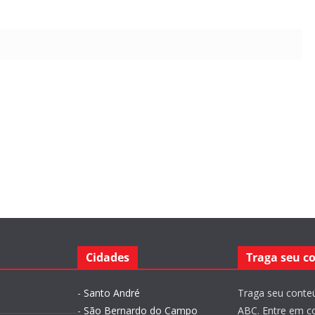
Cidades
Traga seu c
-
Santo André
Traga seu conteú
-
São Bernardo do Campo
ABC. Entre em c