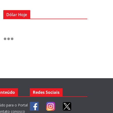
Dólar Hoje
onteúdo
Redes Sociais
do para o Portal
ontato conosco