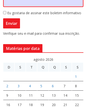
Eu gostaria de assinar este boletim informativo
Verifique seu e-mail para confirmar sua inscrição.
Matérias por data
agosto 2026
D
S
T
Q
Q
S
S
1
2
3
4
5
6
7
8
9
10
11
12
13
14
15
16
17
18
19
20
21
22