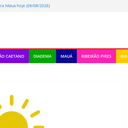
ra Maua hoje (06/08/2026)
o tem atividades em Santo André
omemora criação da lei do Pix Pensão
ra Rio Grande Da Serra hoje
a Ribeirao Pires hoje (06/08/2026)
ÃO CAETANO
DIADEMA
MAUÁ
RIBEIRÃO PIRES
RIO