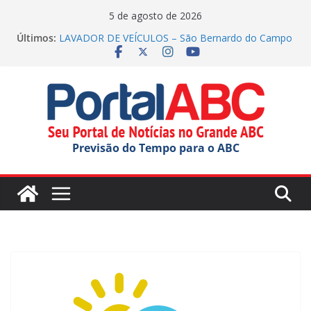
Pular
5 de agosto de 2026
para
Últimos:
LAVADOR DE VEÍCULOS – São Bernardo do Campo
o
(inscrições até 13/08/2026)
Parque Tecnológico de Santo André oferece tour
conteúdo
gratuito
Festival do Chocolate terá shows infantis aos
domingos
Incêndio em indústria química mobiliza apoio do
estado
Previsão do Tempo para o ABC
SERRALHEIRO – Santo André (inscrições até
23/08/2026)