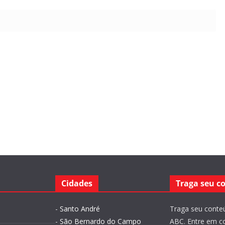
Cidades
Traga seu c
-
Santo André
Traga seu conteú
-
São Bernardo do Campo
ABC. Entre em c