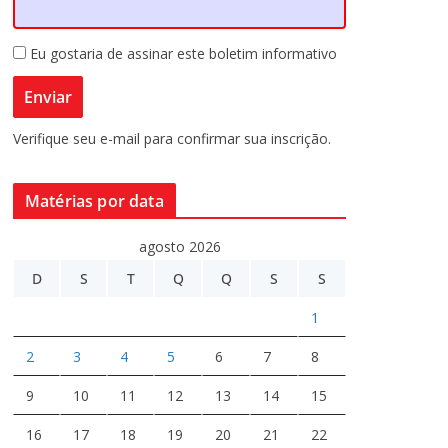
Eu gostaria de assinar este boletim informativo
Verifique seu e-mail para confirmar sua inscrição.
Matérias por data
agosto 2026
D
S
T
Q
Q
S
S
1
2
3
4
5
6
7
8
9
10
11
12
13
14
15
16
17
18
19
20
21
22