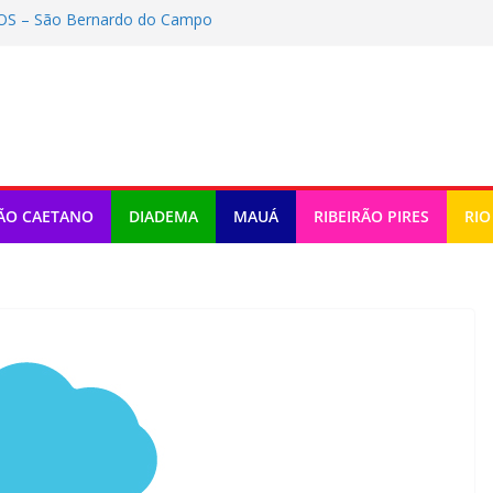
S – São Bernardo do Campo
/2026)
 Santo André oferece tour gratuito
 terá shows infantis aos domingos
 química mobiliza apoio do estado
André (inscrições até 23/08/2026)
ÃO CAETANO
DIADEMA
MAUÁ
RIBEIRÃO PIRES
RIO