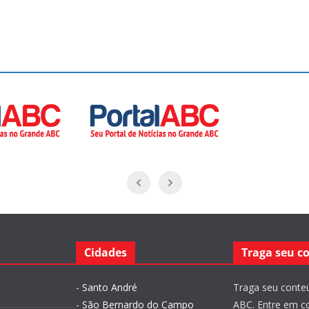
Cidades
Traga seu c
-
Santo André
Traga seu conteú
-
São Bernardo do Campo
ABC. Entre em c