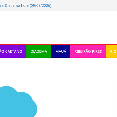
ra Diadema hoje (09/08/2026)
ra Rio Grande Da Serra hoje
a Ribeirao Pires hoje (09/08/2026)
ra Maua hoje (09/08/2026)
ra Sao Caetano Do Sul hoje
ÃO CAETANO
DIADEMA
MAUÁ
RIBEIRÃO PIRES
RIO