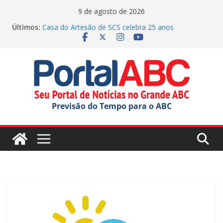
Pular
9 de agosto de 2026
para
Últimos:
Casa do Artesão de SCS celebra 25 anos
o
Demônios da Garoa celebra 80 anos no Festival do
Chocolate
conteúdo
Dorival chega a 10 jogos sem vitória no Brasileirão,
somando passagens por Corinthians e São Paulo
Faculdade Municipal de SBC inicia novo ciclo com
Aula Magna
Justiça manda Mauá explicar edital para OS na
Previsão do Tempo para o ABC
educação