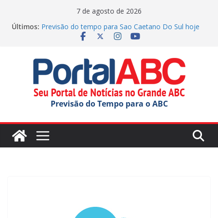
Pular
7 de agosto de 2026
para
Últimos:
Previsão do tempo para Sao Caetano Do Sul hoje
o
(07/08/2026)
Previsão do tempo para Rio Grande Da Serra hoje
conteúdo
(07/08/2026)
Previsão do tempo para Ribeirao Pires hoje
(07/08/2026)
Previsão do tempo para Diadema hoje
(07/08/2026)
Previsão do Tempo para o ABC
Previsão do tempo para Maua hoje (07/08/2026)