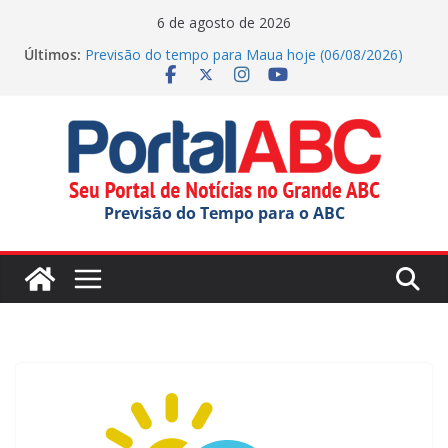
Pular
6 de agosto de 2026
para
Últimos:
Previsão do tempo para Maua hoje (06/08/2026)
o
Jornada do Patrimônio tem atividades em Santo
André
conteúdo
Ana Carolina Serra comemora criação da lei do Pix
Pensão Alimentícia
Previsão do tempo para Rio Grande Da Serra hoje
(06/08/2026)
Previsão do tempo para Ribeirao Pires hoje
Previsão do Tempo para o ABC
(06/08/2026)