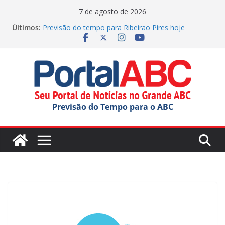
Pular
7 de agosto de 2026
para
Últimos:
Previsão do tempo para Ribeirao Pires hoje
o
(07/08/2026)
GCM de SBC reforça segurança no Batistini com
conteúdo
operação
Fretado colaborativo pode mudar a mobilidade
urbana
Agenda Cultural traz de música e teatro gratuito no
ABC
Previsão do Tempo para o ABC
Previsão do tempo para Rio Grande Da Serra hoje
(07/08/2026)