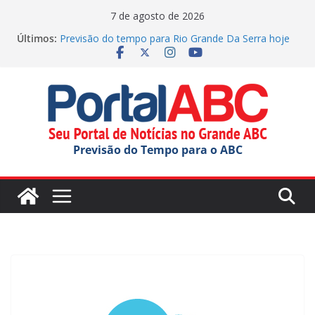
Pular
7 de agosto de 2026
para
Últimos:
Previsão do tempo para Rio Grande Da Serra hoje
o
(06/08/2026)
Diniz reclama da arbitragem e fala sobre Memphis:
conteúdo
“Próximo”
SBC elege Miss e Mister Terceira Idade 2026
Jornada do Patrimônio tem atividades em Santo
André
Ana Carolina Serra comemora criação da lei do Pix
Previsão do Tempo para o ABC
Pensão Alimentícia