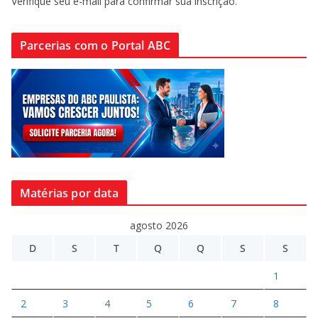
Verifique seu e-mail para confirmar sua inscrição.
Parcerias com o Portal ABC
Matérias por data
agosto 2026
D
S
T
Q
Q
S
S
1
2
3
4
5
6
7
8