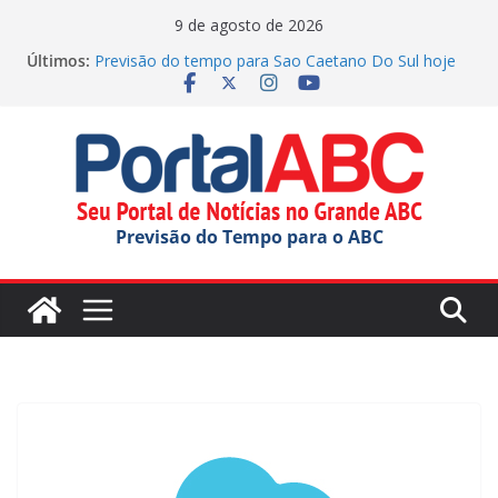
Pular
9 de agosto de 2026
para
Últimos:
Previsão do tempo para Sao Caetano Do Sul hoje
o
(09/08/2026)
Filip Salac vence corrida caótica da Moto2 em
conteúdo
Silverstone
Previsão do tempo para Rio Grande Da Serra hoje
(09/08/2026)
Previsão do tempo para Ribeirao Pires hoje
(09/08/2026)
Previsão do Tempo para o ABC
Previsão do tempo para Maua hoje (09/08/2026)