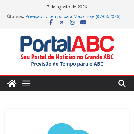
Pular
7 de agosto de 2026
para
Últimos:
Previsão do tempo para Maua hoje (07/08/2026)
o
Agenda Cultural traz de música e teatro gratuito no
ABC
conteúdo
Previsão do tempo para Rio Grande Da Serra hoje
(07/08/2026)
Previsão do tempo para Ribeirao Pires hoje
(07/08/2026)
Previsão do tempo para Diadema hoje
Previsão do Tempo para o ABC
(07/08/2026)