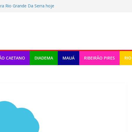
ra Rio Grande Da Serra hoje
tragem e fala sobre Memphis: “Próximo”
er Terceira Idade 2026
o tem atividades em Santo André
omemora criação da lei do Pix Pensão
ÃO CAETANO
DIADEMA
MAUÁ
RIBEIRÃO PIRES
RIO