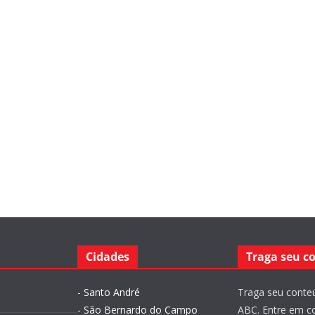
Cidades
Traga seu c
-
Santo André
Traga seu conteú
-
São Bernardo do Campo
ABC. Entre em c