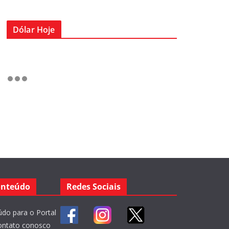
Dólar Hoje
onteúdo
Redes Sociais
do para o Portal
ontato conosco