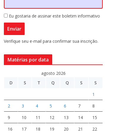
Eu gostaria de assinar este boletim informativo
Verifique seu e-mail para confirmar sua inscrição.
Matérias por data
agosto 2026
D
S
T
Q
Q
S
S
1
2
3
4
5
6
7
8
9
10
11
12
13
14
15
16
17
18
19
20
21
22