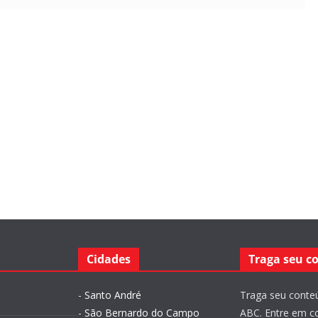
Cidades
Traga seu c
-
Santo André
Traga seu conteú
-
São Bernardo do Campo
ABC. Entre em c