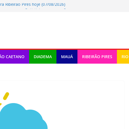
a Ribeirao Pires hoje (07/08/2026)
egurança no Batistini com operação
 pode mudar a mobilidade urbana
de música e teatro gratuito no ABC
ra Rio Grande Da Serra hoje
ÃO CAETANO
DIADEMA
MAUÁ
RIBEIRÃO PIRES
RIO