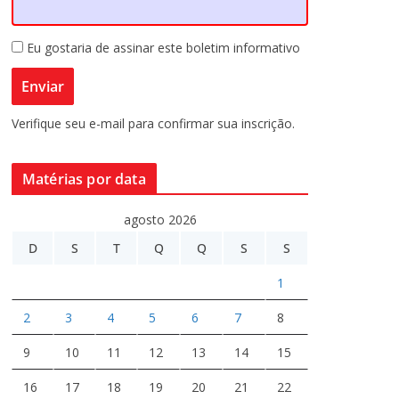
Eu gostaria de assinar este boletim informativo
Verifique seu e-mail para confirmar sua inscrição.
Matérias por data
agosto 2026
D
S
T
Q
Q
S
S
1
2
3
4
5
6
7
8
9
10
11
12
13
14
15
16
17
18
19
20
21
22