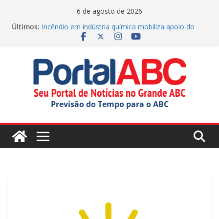
Pular
6 de agosto de 2026
para
Últimos:
Incêndio em indústria química mobiliza apoio do
o
estado
Palmeiras na Copa do Brasil 2026: Saiba quanto o
conteúdo
Verdão garantiu em premiação
Polícia Militar apreende drogas nos Correios em SP
Parque Tecnológico de Santo André oferece tour
gratuito
Festival do Chocolate terá shows infantis aos
Previsão do Tempo para o ABC
domingos