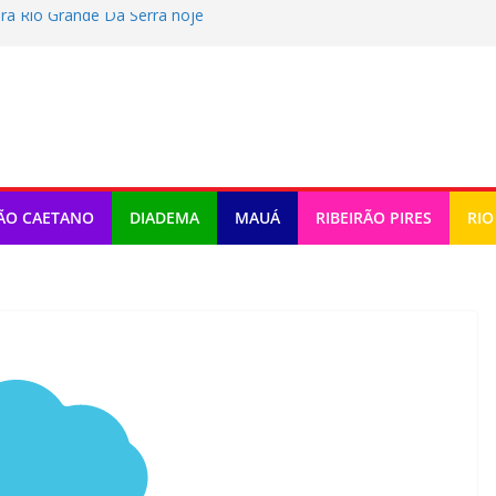
ra Rio Grande Da Serra hoje
tragem e fala sobre Memphis: “Próximo”
er Terceira Idade 2026
o tem atividades em Santo André
omemora criação da lei do Pix Pensão
ÃO CAETANO
DIADEMA
MAUÁ
RIBEIRÃO PIRES
RIO