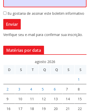
Eu gostaria de assinar este boletim informativo
Verifique seu e-mail para confirmar sua inscrição.
Matérias por data
agosto 2026
D
S
T
Q
Q
S
S
1
2
3
4
5
6
7
8
9
10
11
12
13
14
15
16
17
18
19
20
21
22