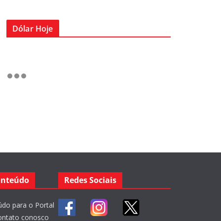
Dólar Hoje
onteúdo
Redes Sociais
do para o Portal
ontato conosco