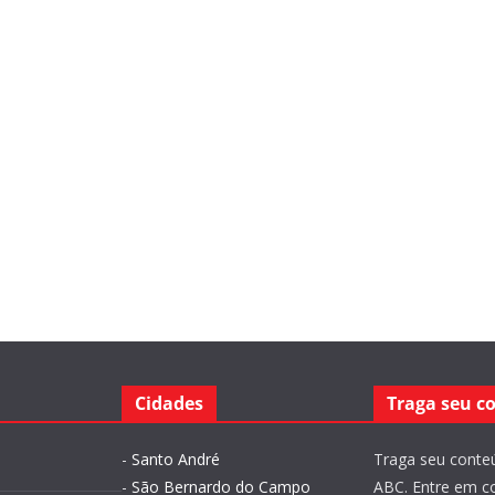
Cidades
Traga seu c
-
Santo André
Traga seu conteú
-
São Bernardo do Campo
ABC. Entre em c