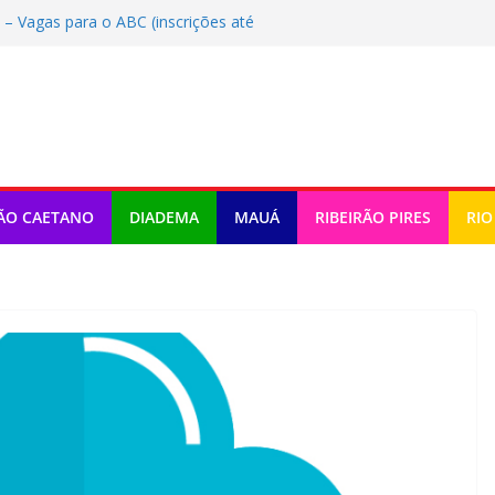
 Vagas para o ABC (inscrições até
plicar edital para OS na educação
CS celebra 25 anos
de São Caetano inicia implantação do
Gente’ inicia em São Bernardo
ÃO CAETANO
DIADEMA
MAUÁ
RIBEIRÃO PIRES
RIO