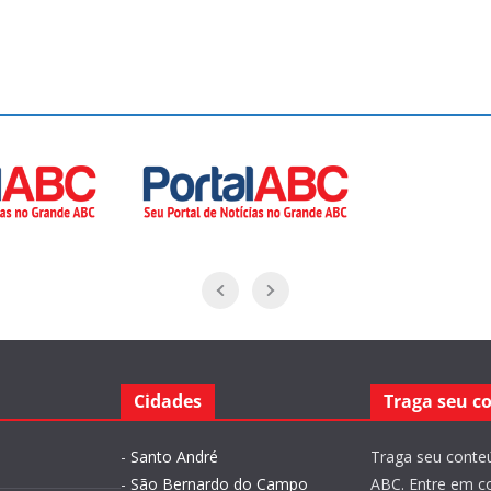
Cidades
Traga seu c
-
Santo André
Traga seu conteú
-
São Bernardo do Campo
ABC. Entre em c