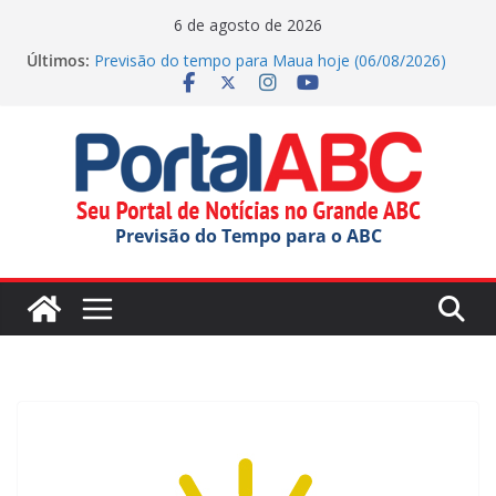
Pular
6 de agosto de 2026
para
Últimos:
Previsão do tempo para Maua hoje (06/08/2026)
o
Jornada do Patrimônio tem atividades em Santo
André
conteúdo
Ana Carolina Serra comemora criação da lei do Pix
Pensão Alimentícia
Previsão do tempo para Rio Grande Da Serra hoje
(06/08/2026)
Previsão do tempo para Ribeirao Pires hoje
Previsão do Tempo para o ABC
(06/08/2026)